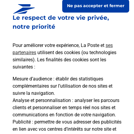
Ne pas accepter et fermer
Le respect de votre vie privée,
notre priorité
Pour améliorer votre expérience, La Poste et
ses
partenaires
utilisent des cookies (ou technologies
similaires). Les finalités des cookies sont les
suivantes :
Le lien s'ouvre dans un nouvel onglet
Boîte aux lettres La Poste
Mesure d’audience
: établir des statistiques
complémentaires sur l’utilisation de nos sites et
Prochaine collecte du courrier
lundi
à
08h30
suivre la navigation.
194 Rue Des Potaits
Analyse et personnalisation
: analyser les parcours
51230
Linthes
clients et personnaliser en temps réel nos sites et
communications en fonction de votre navigation.
Itinéraire
Publicité
: permettre de vous adresser des publicités
en lien avec vos centres d’intérêts sur notre site et