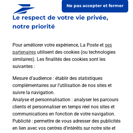
Ne pas accepter et fermer
Le respect de votre vie privée,
notre priorité
Pour améliorer votre expérience, La Poste et
ses
partenaires
utilisent des cookies (ou technologies
similaires). Les finalités des cookies sont les
suivantes :
Le lien s'ouvre dans un nouvel onglet
Boîte aux lettres La Poste
Mesure d’audience
: établir des statistiques
complémentaires sur l’utilisation de nos sites et
Prochaine collecte du courrier
lundi
à
08h30
suivre la navigation.
Place De La Mairie
Analyse et personnalisation
: analyser les parcours
51400
Les Petites Loges
clients et personnaliser en temps réel nos sites et
communications en fonction de votre navigation.
Itinéraire
Publicité
: permettre de vous adresser des publicités
en lien avec vos centres d’intérêts sur notre site et