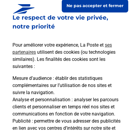
Ne pas accepter et fermer
Le respect de votre vie privée,
notre priorité
Pour améliorer votre expérience, La Poste et
ses
partenaires
utilisent des cookies (ou technologies
similaires). Les finalités des cookies sont les
suivantes :
Le lien s'ouvre dans un nouvel onglet
Boîte aux lettres La Poste
Mesure d’audience
: établir des statistiques
complémentaires sur l’utilisation de nos sites et
Prochaine collecte du courrier
lundi
à
09h00
suivre la navigation.
Rue De La Mairie
Analyse et personnalisation
: analyser les parcours
51150
Jalons
clients et personnaliser en temps réel nos sites et
communications en fonction de votre navigation.
Itinéraire
Publicité
: permettre de vous adresser des publicités
en lien avec vos centres d’intérêts sur notre site et