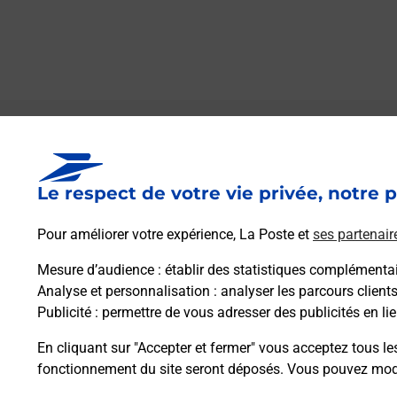
Le lien s'ouvre dans un nouvel onglet
Boîte aux lettres La Poste
Le respect de votre vie privée, notre p
Prochaine collecte du courrier
lundi
à
08h30
21 Rue Saint Gengoulf
Pour améliorer votre expérience, La Poste et
ses partenair
51320
Haussimont
Mesure d’audience
: établir des statistiques complémentair
Analyse et personnalisation
: analyser les parcours client
Itinéraire
Publicité
: permettre de vous adresser des publicités en lie
En cliquant sur "Accepter et fermer" vous acceptez tous le
fonctionnement du site seront déposés. Vous pouvez modi