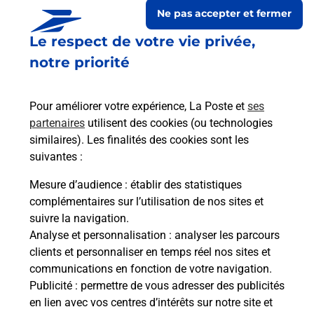
Ne pas accepter et fermer
Le respect de votre vie privée,
notre priorité
Pour améliorer votre expérience, La Poste et
ses
partenaires
utilisent des cookies (ou technologies
similaires). Les finalités des cookies sont les
suivantes :
Le lien s'ouvre dans un nouvel onglet
Boîte aux lettres La Poste
Mesure d’audience
: établir des statistiques
complémentaires sur l’utilisation de nos sites et
Prochaine collecte du courrier
samedi
à
08h00
suivre la navigation.
Place De La Mairie
Analyse et personnalisation
: analyser les parcours
51190
Flavigny
clients et personnaliser en temps réel nos sites et
communications en fonction de votre navigation.
Itinéraire
Publicité
: permettre de vous adresser des publicités
en lien avec vos centres d’intérêts sur notre site et