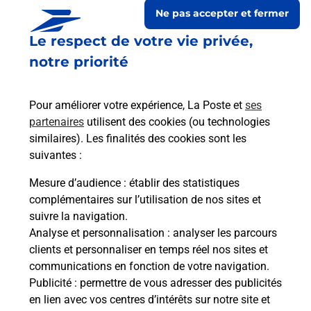
Ne pas accepter et fermer
Le respect de votre vie privée,
notre priorité
Pour améliorer votre expérience, La Poste et
ses
partenaires
utilisent des cookies (ou technologies
similaires). Les finalités des cookies sont les
suivantes :
Le lien s'ouvre dans un nouvel onglet
Boîte aux lettres La Poste
Mesure d’audience
: établir des statistiques
complémentaires sur l’utilisation de nos sites et
Prochaine collecte du courrier
lundi
à
08h30
suivre la navigation.
2 Rue De France
Analyse et personnalisation
: analyser les parcours
51490
Epoye
clients et personnaliser en temps réel nos sites et
communications en fonction de votre navigation.
Itinéraire
Publicité
: permettre de vous adresser des publicités
en lien avec vos centres d’intérêts sur notre site et