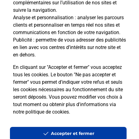
complémentaires sur l’utilisation de nos sites et
Le lien s'ouvre dans un nouvel onglet
suivre la navigation.
Boîte aux Lettres La Poste
Analyse et personnalisation
: analyser les parcours
Collecte du courrier aujourd'hui à
09h00
clients et personnaliser en temps réel nos sites et
communications en fonction de votre navigation.
1 Place De La Mairie
Publicité
: permettre de vous adresser des publicités
51480
Cuchery
en lien avec vos centres d’intérêts sur notre site et
en dehors.
Itinéraire
En cliquant sur "Accepter et fermer" vous acceptez
tous les cookies. Le bouton "Ne pas accepter et
fermer" vous permet d'indiquer votre refus et seuls
Localiser
Liste Boîtes aux lettres
Marne
Cuchery
les cookies nécessaires au fonctionnement du site
seront déposés. Vous pouvez modifier vos choix à
tout moment ou obtenir plus d'informations via
notre politique de cookies
.
Plan du site
Accessibilité : partiellement conforme
Accepter et fermer