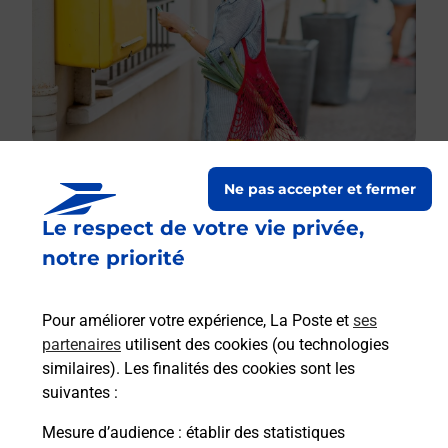
Ne pas accepter et fermer
Le respect de votre vie privée,
Le lien s'ouvre dans un nouvel onglet
Boîte aux lettres La Poste
notre priorité
Collecte du courrier aujourd'hui à
09h00
Pour améliorer votre expérience, La Poste et
ses
1 Rue Des Vignes
partenaires
utilisent des cookies (ou technologies
51480
Cuchery
similaires). Les finalités des cookies sont les
suivantes :
Itinéraire
Mesure d’audience
: établir des statistiques