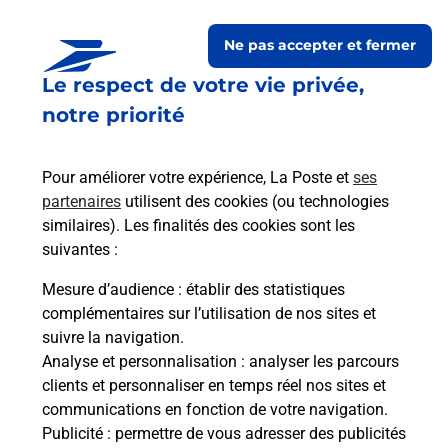
Ne pas accepter et fermer
Le respect de votre vie privée,
notre priorité
Pour améliorer votre expérience, La Poste et
ses
partenaires
utilisent des cookies (ou technologies
similaires). Les finalités des cookies sont les
Le lien s'ouvre dans un nouvel onglet
Boîte aux lettres La Poste
suivantes :
Mesure d’audience
: établir des statistiques
Prochaine collecte du courrier
vendredi
à
complémentaires sur l’utilisation de nos sites et
08h30
suivre la navigation.
4 Rue De La Fontaine
Analyse et personnalisation
: analyser les parcours
51390
Coulommes La Montagne
clients et personnaliser en temps réel nos sites et
communications en fonction de votre navigation.
Itinéraire
Publicité
: permettre de vous adresser des publicités