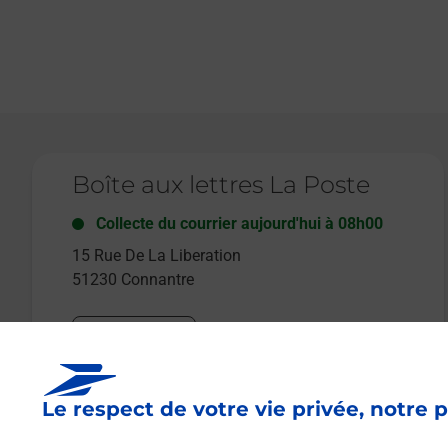
Le lien s'ouvre dans un nouvel onglet
Boîte aux lettres La Poste
Collecte du courrier aujourd'hui à
08h00
15 Rue De La Liberation
51230
Connantre
Itinéraire
Le respect de votre vie privée, notre p
Le lien s'ouvre dans un nouvel onglet
Boîte aux Lettres La Poste