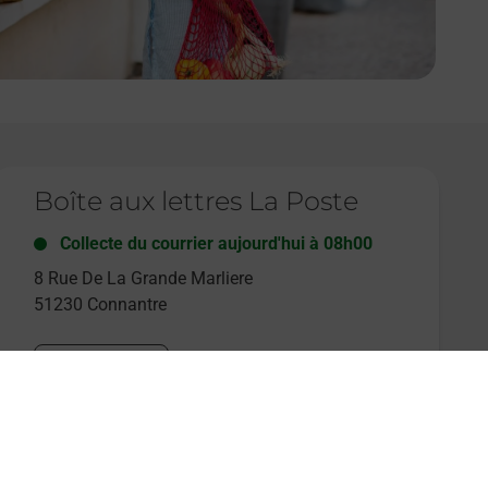
e lien s'ouvre dans un nouvel onglet
Boîte aux lettres La Poste
Collecte du courrier aujourd'hui à
08h00
8 Rue De La Grande Marliere
51230
Connantre
Itinéraire