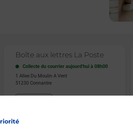
Le lien s'ouvre dans un nouvel onglet
L
Boîte aux lettres La Poste
Collecte du courrier aujourd'hui à
08h00
1 Allee Du Moulin A Vent
51230
Connantre
Itinéraire
riorité