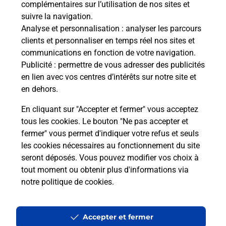
complémentaires sur l’utilisation de nos sites et
Le lien s'ouvre dans un nouvel onglet
suivre la navigation.
Boîte aux Lettres La Poste
Analyse et personnalisation
: analyser les parcours
Prochaine collecte du courrier
lundi
à
08h00
clients et personnaliser en temps réel nos sites et
communications en fonction de votre navigation.
1 Place De La Mairie
Publicité
: permettre de vous adresser des publicités
51250
Cheminon
en lien avec vos centres d’intérêts sur notre site et
en dehors.
Itinéraire
En cliquant sur "Accepter et fermer" vous acceptez
tous les cookies. Le bouton "Ne pas accepter et
fermer" vous permet d'indiquer votre refus et seuls
Localiser
Liste Boîtes aux lettres
Marne
Cheminon
les cookies nécessaires au fonctionnement du site
seront déposés. Vous pouvez modifier vos choix à
tout moment ou obtenir plus d'informations via
notre politique de cookies
.
Plan du site
Accessibilité : partiellement conforme
Accepter et fermer