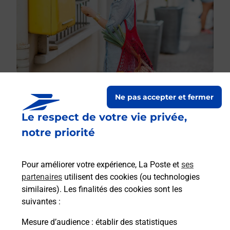
Ne pas accepter et fermer
Le respect de votre vie privée,
Le lien s'ouvre dans un nouvel onglet
Boîte aux lettres La Poste
notre priorité
Prochaine collecte du courrier
lundi
à
08h00
Pour améliorer votre expérience, La Poste et
ses
10 Rue Benard
partenaires
utilisent des cookies (ou technologies
51250
Cheminon
similaires). Les finalités des cookies sont les
suivantes :
Itinéraire
Mesure d’audience
: établir des statistiques