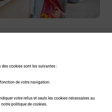
e lien s'ouvre dans un nouvel onglet
Boîte aux Lettres La Poste
Prochaine collecte du courrier
samedi
à
08h00
s des cookies sont les suivantes :
34 Rue De L Eglise
51310
Champguyon
fonction de votre navigation.
Itinéraire
ndiquer votre refus et seuls les cookies nécessaires au
a
notre politique de cookies
.