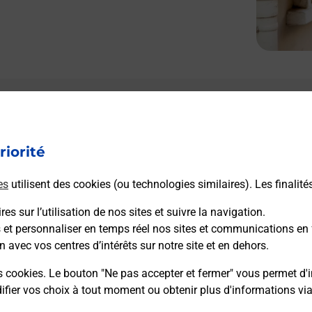
Le lien s'ouvre dans un nouvel onglet
L
Boîte aux lettres La Poste
riorité
Prochaine collecte du courrier
samedi
à
08h00
es
utilisent des cookies (ou technologies similaires). Les finalité
17 Grande Rue
51310
Champguyon
es sur l’utilisation de nos sites et suivre la navigation.
s et personnaliser en temps réel nos sites et communications en 
n avec vos centres d’intérêts sur notre site et en dehors.
Itinéraire
s cookies. Le bouton "Ne pas accepter et fermer" vous permet d'i
fier vos choix à tout moment ou obtenir plus d'informations vi