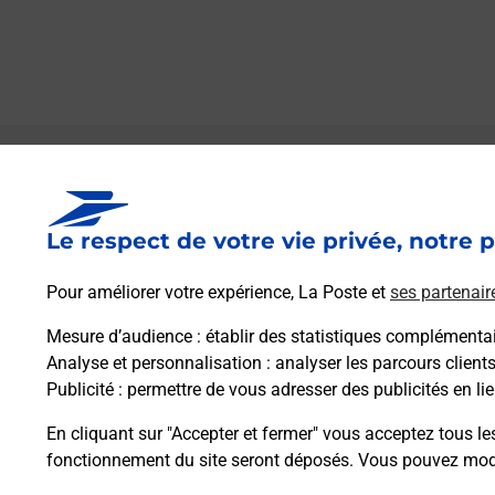
Le lien s'ouvre dans un nouvel onglet
Boîte aux lettres La Poste
Le respect de votre vie privée, notre p
Prochaine collecte du courrier
samedi
à
08h00
Pour améliorer votre expérience, La Poste et
ses partenair
23 Petite Rue
51310
Champguyon
Mesure d’audience
: établir des statistiques complémentair
Analyse et personnalisation
: analyser les parcours client
Publicité
: permettre de vous adresser des publicités en lie
Itinéraire
En cliquant sur "Accepter et fermer" vous acceptez tous le
fonctionnement du site seront déposés. Vous pouvez modi