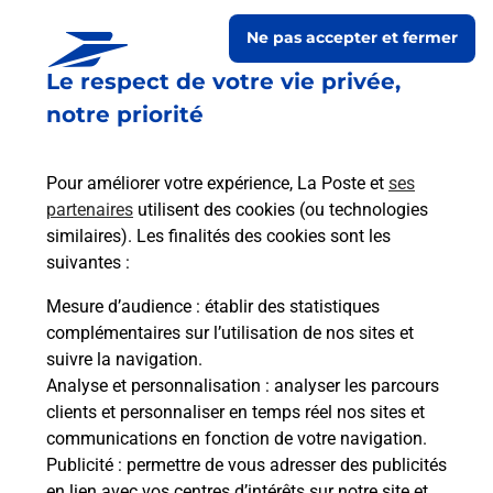
Ne pas accepter et fermer
Le respect de votre vie privée,
notre priorité
Pour améliorer votre expérience, La Poste et
ses
partenaires
utilisent des cookies (ou technologies
similaires). Les finalités des cookies sont les
Le lien s'ouvre dans un nouvel onglet
suivantes :
Boîte aux lettres La Poste
Mesure d’audience
: établir des statistiques
Prochaine collecte du courrier
vendredi
à
complémentaires sur l’utilisation de nos sites et
08h00
suivre la navigation.
Analyse et personnalisation
: analyser les parcours
18 Rue Haut Montier
clients et personnaliser en temps réel nos sites et
51290
Brandonvillers
communications en fonction de votre navigation.
Publicité
: permettre de vous adresser des publicités
Itinéraire
en lien avec vos centres d’intérêts sur notre site et