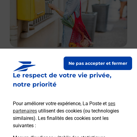
Ne pas accepter et fermer
Le lien s'ouvre dans un nouvel onglet
Le respect de votre vie privée,
Boîte aux lettres La Poste
notre priorité
Collecte du courrier aujourd'hui à
09h00
1 Place Du 6E Grdi
Pour améliorer votre expérience, La Poste et
ses
51340
Bignicourt Sur Saulx
partenaires
utilisent des cookies (ou technologies
similaires). Les finalités des cookies sont les
Itinéraire
suivantes :