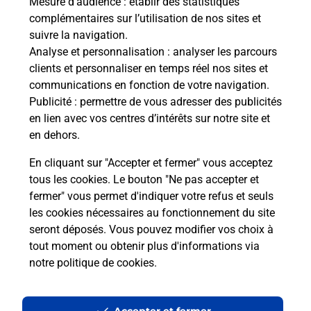
Mesure d’audience
: établir des statistiques
Le lien s'ouvre dans un nouvel onglet
complémentaires sur l’utilisation de nos sites et
Boîte aux lettres La Poste
suivre la navigation.
Analyse et personnalisation
: analyser les parcours
Collecte du courrier aujourd'hui à
09h00
clients et personnaliser en temps réel nos sites et
16 Rue Chauffour
communications en fonction de votre navigation.
51340
Bignicourt Sur Saulx
Publicité
: permettre de vous adresser des publicités
en lien avec vos centres d’intérêts sur notre site et
Itinéraire
en dehors.
En cliquant sur "Accepter et fermer" vous acceptez
tous les cookies. Le bouton "Ne pas accepter et
Localiser
Liste Boîtes aux lettres
Marne
fermer" vous permet d'indiquer votre refus et seuls
Bignicourt Sur Saulx
les cookies nécessaires au fonctionnement du site
seront déposés. Vous pouvez modifier vos choix à
tout moment ou obtenir plus d'informations via
notre politique de cookies
.
Plan du site
Accessibilité : partiellement conforme