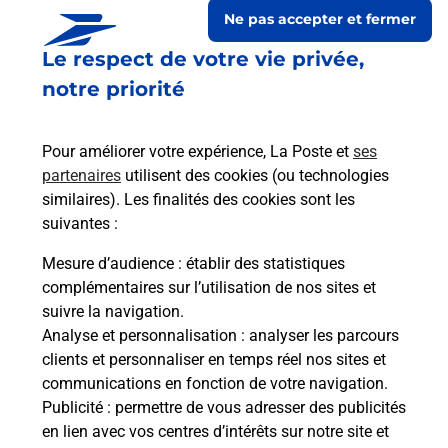
Ne pas accepter et fermer
Le respect de votre vie privée,
notre priorité
Pour améliorer votre expérience, La Poste et
ses
partenaires
utilisent des cookies (ou technologies
similaires). Les finalités des cookies sont les
suivantes :
Le lien s'ouvre dans un nouvel onglet
Boîte aux lettres La Poste
Mesure d’audience
: établir des statistiques
complémentaires sur l’utilisation de nos sites et
Prochaine collecte du courrier
lundi
à
08h30
suivre la navigation.
12 Rue Des Lavoirs
Analyse et personnalisation
: analyser les parcours
51170
Aougny
clients et personnaliser en temps réel nos sites et
communications en fonction de votre navigation.
Itinéraire
Publicité
: permettre de vous adresser des publicités
en lien avec vos centres d’intérêts sur notre site et