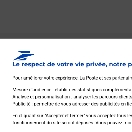
Le lien s'ouvre dans un nouvel onglet
Boîte aux lettres La Poste
Le respect de votre vie privée, notre p
Prochaine collecte du courrier
lundi
à
08h30
2 Rue De Signy
Pour améliorer votre expérience, La Poste et
ses partenair
51120
Allemant
Mesure d’audience
: établir des statistiques complémentair
Analyse et personnalisation
: analyser les parcours client
Itinéraire
Publicité
: permettre de vous adresser des publicités en lie
En cliquant sur "Accepter et fermer" vous acceptez tous le
fonctionnement du site seront déposés. Vous pouvez modi