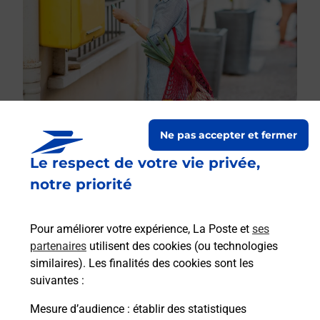
Ne pas accepter et fermer
Le respect de votre vie privée,
Le lien s'ouvre dans un nouvel onglet
Boîte aux lettres La Poste
notre priorité
Prochaine collecte du courrier
samedi
à
08h00
Pour améliorer votre expérience, La Poste et
ses
282 Rue De Normandie
partenaires
utilisent des cookies (ou technologies
50400
Yquelon
similaires). Les finalités des cookies sont les
suivantes :
Itinéraire
Mesure d’audience
: établir des statistiques