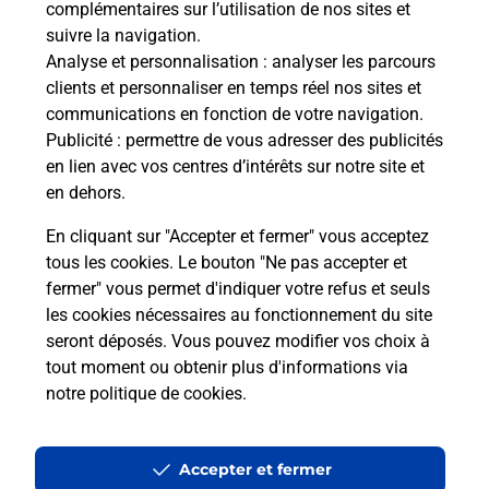
complémentaires sur l’utilisation de nos sites et
Le lien s'ouvre dans un nouvel onglet
suivre la navigation.
Boîte aux Lettres La Poste
Analyse et personnalisation
: analyser les parcours
Prochaine collecte du courrier
samedi
à
09h00
clients et personnaliser en temps réel nos sites et
communications en fonction de votre navigation.
1 Rue Du 8 Juin 1944
Publicité
: permettre de vous adresser des publicités
50400
Yquelon
en lien avec vos centres d’intérêts sur notre site et
en dehors.
Itinéraire
En cliquant sur "Accepter et fermer" vous acceptez
tous les cookies. Le bouton "Ne pas accepter et
fermer" vous permet d'indiquer votre refus et seuls
Localiser
Liste Boîtes aux lettres
Manche
Yquelon
les cookies nécessaires au fonctionnement du site
seront déposés. Vous pouvez modifier vos choix à
tout moment ou obtenir plus d'informations via
notre politique de cookies
.
Plan du site
Accessibilité : partiellement conforme
Accepter et fermer