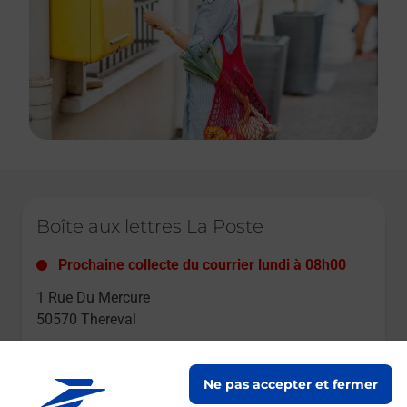
Le lien s'ouvre dans un nouvel onglet
Boîte aux lettres La Poste
Prochaine collecte du courrier
lundi
à
08h00
1 Rue Du Mercure
50570
Thereval
Itinéraire
Ne pas accepter et fermer