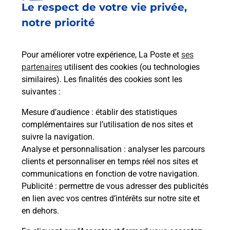
Le respect de votre vie privée,
Le lien s'ouvre dans un nouvel onglet
Boîte aux lettres La Poste
notre priorité
Prochaine collecte du courrier
lundi
à
08h00
Pour améliorer votre expérience, La Poste et
ses
7 Rue De L Eglise
partenaires
utilisent des cookies (ou technologies
50180
Thereval
similaires). Les finalités des cookies sont les
suivantes :
Itinéraire
Mesure d’audience
: établir des statistiques
complémentaires sur l’utilisation de nos sites et
Le lien s'ouvre dans un nouvel onglet
suivre la navigation.
Boîte aux lettres La Poste
Analyse et personnalisation
: analyser les parcours
Prochaine collecte du courrier
lundi
à
08h00
clients et personnaliser en temps réel nos sites et
communications en fonction de votre navigation.
13 Rue Saint Martin
Publicité
: permettre de vous adresser des publicités
50180
Thereval
en lien avec vos centres d’intérêts sur notre site et
en dehors.
Itinéraire