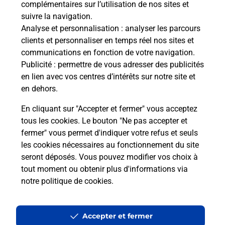
complémentaires sur l’utilisation de nos sites et
Le lien s'ouvre dans un nouvel onglet
suivre la navigation.
Boîte aux lettres La Poste
Analyse et personnalisation
: analyser les parcours
Prochaine collecte du courrier
lundi
à
08h00
clients et personnaliser en temps réel nos sites et
communications en fonction de votre navigation.
3 Rue Des Calvaires
Publicité
: permettre de vous adresser des publicités
50300
Saint Ovin
en lien avec vos centres d’intérêts sur notre site et
en dehors.
Itinéraire
En cliquant sur "Accepter et fermer" vous acceptez
tous les cookies. Le bouton "Ne pas accepter et
fermer" vous permet d'indiquer votre refus et seuls
Localiser
Liste Boîtes aux lettres
Manche
Saint Ovin
les cookies nécessaires au fonctionnement du site
seront déposés. Vous pouvez modifier vos choix à
tout moment ou obtenir plus d'informations via
notre politique de cookies
.
Plan du site
Accessibilité : partiellement conforme
Accepter et fermer