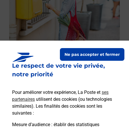
Ne pas accepter et fermer
Le respect de votre vie privée,
Le lien s'ouvre dans un nouvel onglet
Boîte aux lettres La Poste
notre priorité
Prochaine collecte du courrier
lundi
à
08h00
Pour améliorer votre expérience, La Poste et
ses
Rue Alexis Lemetayer
partenaires
utilisent des cookies (ou technologies
50300
Saint Ovin
similaires). Les finalités des cookies sont les
suivantes :
Itinéraire
Mesure d’audience
: établir des statistiques