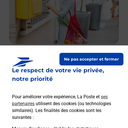
Ne pas accepter et fermer
Le lien s'ouvre dans un nouvel onglet
Le respect de votre vie privée,
Boîte aux Lettres La Poste
notre priorité
Collecte du courrier aujourd'hui à
10h00
2 Place Pierre Le Jaudet
Pour améliorer votre expérience, La Poste et
ses
50530
Saint Jean Le Thomas
partenaires
utilisent des cookies (ou technologies
similaires). Les finalités des cookies sont les
Itinéraire
suivantes :