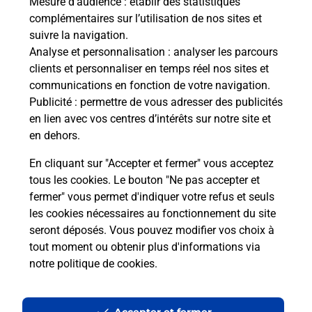
Mesure d’audience
: établir des statistiques
Le lien s'ouvre dans un nouvel onglet
complémentaires sur l’utilisation de nos sites et
Boîte aux Lettres La Poste
suivre la navigation.
Analyse et personnalisation
: analyser les parcours
Collecte du courrier aujourd'hui à
08h00
clients et personnaliser en temps réel nos sites et
1 Rue Yves Dubosq
communications en fonction de votre navigation.
50530
Saint Jean Le Thomas
Publicité
: permettre de vous adresser des publicités
en lien avec vos centres d’intérêts sur notre site et
Itinéraire
en dehors.
En cliquant sur "Accepter et fermer" vous acceptez
tous les cookies. Le bouton "Ne pas accepter et
Localiser
Liste Boîtes aux lettres
Manche
fermer" vous permet d'indiquer votre refus et seuls
Saint Jean Le Thomas
les cookies nécessaires au fonctionnement du site
seront déposés. Vous pouvez modifier vos choix à
tout moment ou obtenir plus d'informations via
notre politique de cookies
.
Plan du site
Accessibilité : partiellement conforme