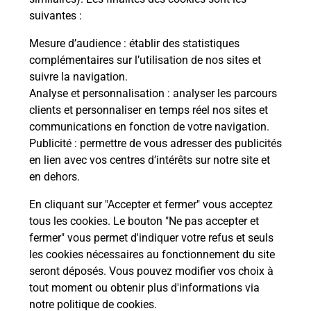
Itinéraire
suivantes :
Mesure d’audience
: établir des statistiques
Le lien s'ouvre dans un nouvel onglet
complémentaires sur l’utilisation de nos sites et
Boîte aux Lettres La Poste
suivre la navigation.
Analyse et personnalisation
: analyser les parcours
Collecte du courrier aujourd'hui à
08h00
clients et personnaliser en temps réel nos sites et
784 Route De Placy
communications en fonction de votre navigation.
50160
Saint Amand Villages
Publicité
: permettre de vous adresser des publicités
en lien avec vos centres d’intérêts sur notre site et
Itinéraire
en dehors.
En cliquant sur "Accepter et fermer" vous acceptez
tous les cookies. Le bouton "Ne pas accepter et
Localiser
Liste Boîtes aux lettres
Manche
fermer" vous permet d'indiquer votre refus et seuls
Saint Amand Villages
les cookies nécessaires au fonctionnement du site
seront déposés. Vous pouvez modifier vos choix à
tout moment ou obtenir plus d'informations via
notre politique de cookies
.