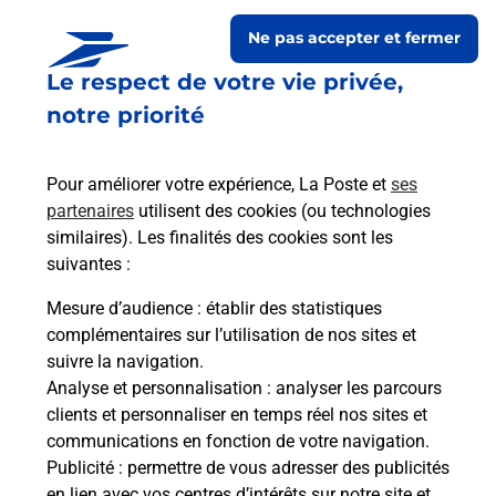
Ne pas accepter et fermer
Le respect de votre vie privée,
notre priorité
Pour améliorer votre expérience, La Poste et
ses
partenaires
utilisent des cookies (ou technologies
similaires). Les finalités des cookies sont les
Le lien s'ouvre dans un nouvel onglet
suivantes :
Boîte aux lettres La Poste
Mesure d’audience
: établir des statistiques
Prochaine collecte du courrier
vendredi
à
complémentaires sur l’utilisation de nos sites et
08h00
suivre la navigation.
Analyse et personnalisation
: analyser les parcours
3 Rue Des Tisserands
clients et personnaliser en temps réel nos sites et
50750
Quibou
communications en fonction de votre navigation.
Publicité
: permettre de vous adresser des publicités
Itinéraire
en lien avec vos centres d’intérêts sur notre site et