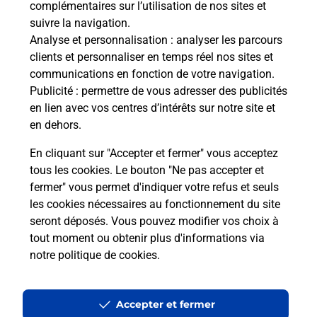
complémentaires sur l’utilisation de nos sites et
Le lien s'ouvre dans un nouvel onglet
suivre la navigation.
Boîte aux lettres La Poste
Analyse et personnalisation
: analyser les parcours
Collecte du courrier aujourd'hui à
08h30
clients et personnaliser en temps réel nos sites et
communications en fonction de votre navigation.
4 Route De La Fremondiere
Publicité
: permettre de vous adresser des publicités
50490
Montcuit
en lien avec vos centres d’intérêts sur notre site et
en dehors.
Itinéraire
En cliquant sur "Accepter et fermer" vous acceptez
tous les cookies. Le bouton "Ne pas accepter et
fermer" vous permet d'indiquer votre refus et seuls
Localiser
Liste Boîtes aux lettres
Manche
Montcuit
les cookies nécessaires au fonctionnement du site
seront déposés. Vous pouvez modifier vos choix à
tout moment ou obtenir plus d'informations via
notre politique de cookies
.
Plan du site
Accessibilité : partiellement conforme
Accepter et fermer