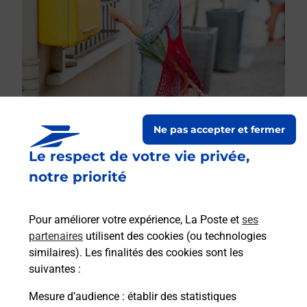
Ne pas accepter et fermer
Le respect de votre vie privée,
Le lien s'ouvre dans un nouvel onglet
Boîte aux lettres La Poste
notre priorité
Collecte du courrier aujourd'hui à
08h30
Pour améliorer votre expérience, La Poste et
ses
3 Route Du Bourg
partenaires
utilisent des cookies (ou technologies
50490
Montcuit
similaires). Les finalités des cookies sont les
suivantes :
Itinéraire
Mesure d’audience
: établir des statistiques