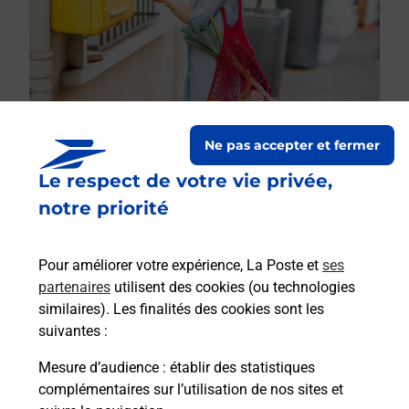
Ne pas accepter et fermer
Le respect de votre vie privée,
Le lien s'ouvre dans un nouvel onglet
Boîte aux lettres La Poste
notre priorité
Collecte du courrier aujourd'hui à
08h00
Pour améliorer votre expérience, La Poste et
ses
7 Rue Saint Martin
partenaires
utilisent des cookies (ou technologies
50530
Lolif
similaires). Les finalités des cookies sont les
suivantes :
Itinéraire
Mesure d’audience
: établir des statistiques
complémentaires sur l’utilisation de nos sites et
Le lien s'ouvre dans un nouvel onglet