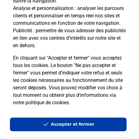
suivre la navigation.
Boîte aux lettres La Poste
Analyse et personnalisation
: analyser les parcours
Collecte du courrier aujourd'hui à
08h00
clients et personnaliser en temps réel nos sites et
communications en fonction de votre navigation.
La Butte Es Gros
Publicité
: permettre de vous adresser des publicités
50530
Lolif
en lien avec vos centres d’intérêts sur notre site et
en dehors.
Itinéraire
En cliquant sur "Accepter et fermer" vous acceptez
tous les cookies. Le bouton "Ne pas accepter et
fermer" vous permet d'indiquer votre refus et seuls
Localiser
Liste Boîtes aux lettres
Manche
Lolif
les cookies nécessaires au fonctionnement du site
seront déposés. Vous pouvez modifier vos choix à
tout moment ou obtenir plus d'informations via
notre politique de cookies
.
Plan du site
Accessibilité : partiellement conforme
Accepter et fermer
Conditions contractuelles