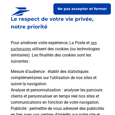
Ne pas accepter et fermer
Le respect de votre vie privée,
notre priorité
Pour améliorer votre expérience, La Poste et
ses
partenaires
utilisent des cookies (ou technologies
similaires). Les finalités des cookies sont les
Le lien s'ouvre dans un nouvel onglet
suivantes :
Boîte aux lettres La Poste
Mesure d’audience
: établir des statistiques
Prochaine collecte du courrier
vendredi
à
complémentaires sur l’utilisation de nos sites et
08h00
suivre la navigation.
Analyse et personnalisation
: analyser les parcours
Le Bourg
clients et personnaliser en temps réel nos sites et
50370
Les Cresnays
communications en fonction de votre navigation.
Publicité
: permettre de vous adresser des publicités
Itinéraire
en lien avec vos centres d’intérêts sur notre site et