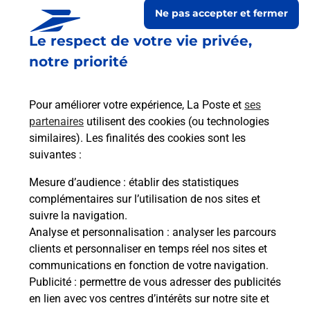
Ne pas accepter et fermer
Le respect de votre vie privée,
notre priorité
Pour améliorer votre expérience, La Poste et
ses
partenaires
utilisent des cookies (ou technologies
similaires). Les finalités des cookies sont les
suivantes :
Le lien s'ouvre dans un nouvel onglet
Boîte aux lettres La Poste
Mesure d’audience
: établir des statistiques
complémentaires sur l’utilisation de nos sites et
Collecte du courrier aujourd'hui à
08h00
suivre la navigation.
Impasse Du Presbytere
Analyse et personnalisation
: analyser les parcours
50370
Le Grand Celland
clients et personnaliser en temps réel nos sites et
communications en fonction de votre navigation.
Itinéraire
Publicité
: permettre de vous adresser des publicités
en lien avec vos centres d’intérêts sur notre site et