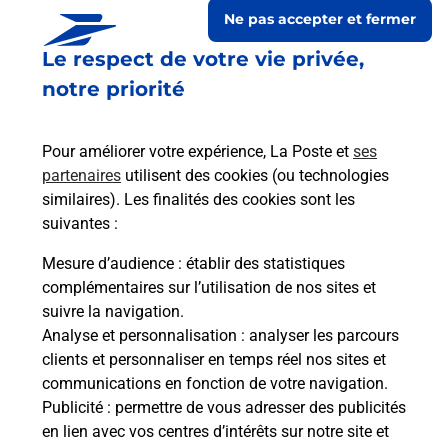
Ne pas accepter et fermer
Le respect de votre vie privée,
notre priorité
Pour améliorer votre expérience, La Poste et
ses
partenaires
utilisent des cookies (ou technologies
similaires). Les finalités des cookies sont les
suivantes :
Le lien s'ouvre dans un nouvel onglet
Boîte aux lettres La Poste
Mesure d’audience
: établir des statistiques
complémentaires sur l’utilisation de nos sites et
Prochaine collecte du courrier
samedi
à
08h30
suivre la navigation.
Le Bourg
Analyse et personnalisation
: analyser les parcours
50430
Laulne
clients et personnaliser en temps réel nos sites et
communications en fonction de votre navigation.
Itinéraire
Publicité
: permettre de vous adresser des publicités
en lien avec vos centres d’intérêts sur notre site et