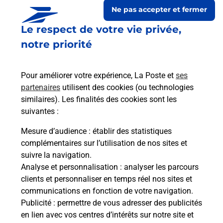
Ne pas accepter et fermer
Le respect de votre vie privée,
notre priorité
Pour améliorer votre expérience, La Poste et
ses
partenaires
utilisent des cookies (ou technologies
similaires). Les finalités des cookies sont les
suivantes :
Le lien s'ouvre dans un nouvel onglet
Boîte aux lettres La Poste
Mesure d’audience
: établir des statistiques
complémentaires sur l’utilisation de nos sites et
Collecte du courrier aujourd'hui à
08h00
suivre la navigation.
Le Bourg
Analyse et personnalisation
: analyser les parcours
50800
La Trinite
clients et personnaliser en temps réel nos sites et
communications en fonction de votre navigation.
Itinéraire
Publicité
: permettre de vous adresser des publicités
en lien avec vos centres d’intérêts sur notre site et