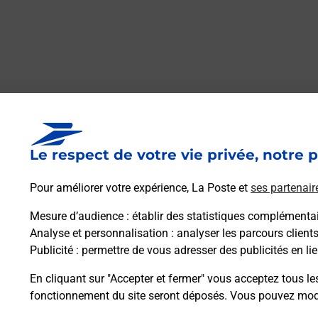
Le lien s'ouvre dans un nouvel onglet
Boîte aux lettres La Poste
Le respect de votre vie privée, notre p
Prochaine collecte du courrier
vendredi
à
08h00
Pour améliorer votre expérience, La Poste et
ses partenair
2 Place De La Mairie Meurdrac
50510
La Meurdraquiere
Mesure d’audience
: établir des statistiques complémentair
Analyse et personnalisation
: analyser les parcours client
Publicité
: permettre de vous adresser des publicités en lie
Itinéraire
En cliquant sur "Accepter et fermer" vous acceptez tous le
fonctionnement du site seront déposés. Vous pouvez modi