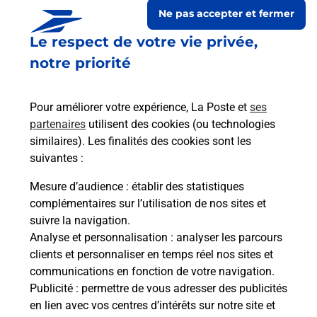
Ne pas accepter et fermer
Le respect de votre vie privée,
notre priorité
Pour améliorer votre expérience, La Poste et
ses
partenaires
utilisent des cookies (ou technologies
similaires). Les finalités des cookies sont les
suivantes :
Le lien s'ouvre dans un nouvel onglet
Boîte aux lettres La Poste
Mesure d’audience
: établir des statistiques
complémentaires sur l’utilisation de nos sites et
Prochaine collecte du courrier
samedi
à
09h00
suivre la navigation.
14 Route De L Etang
Analyse et personnalisation
: analyser les parcours
50260
L Etang Bertrand
clients et personnaliser en temps réel nos sites et
communications en fonction de votre navigation.
Itinéraire
Publicité
: permettre de vous adresser des publicités
en lien avec vos centres d’intérêts sur notre site et