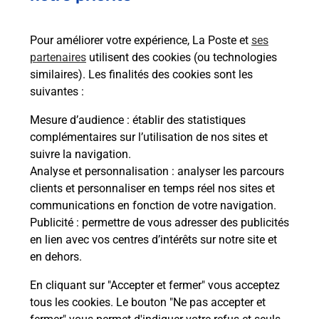
08h00
43 Route Arthur Legrand
Pour améliorer votre expérience, La Poste et
ses
50600
Grandparigny
partenaires
utilisent des cookies (ou technologies
similaires). Les finalités des cookies sont les
Itinéraire
suivantes :
Mesure d’audience
: établir des statistiques
Le lien s'ouvre dans un nouvel onglet
complémentaires sur l’utilisation de nos sites et
Boîte aux lettres La Poste
suivre la navigation.
Prochaine collecte du courrier
vendredi
à
Analyse et personnalisation
: analyser les parcours
08h00
clients et personnaliser en temps réel nos sites et
communications en fonction de votre navigation.
6 Rue Jean Gosselin
Publicité
: permettre de vous adresser des publicités
50600
Grandparigny
en lien avec vos centres d’intérêts sur notre site et
en dehors.
Itinéraire
En cliquant sur "Accepter et fermer" vous acceptez
tous les cookies. Le bouton "Ne pas accepter et