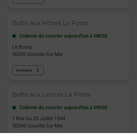
Le lien s'ouvre dans un nouvel onglet
Boîte aux lettres La Poste
Collecte du courrier aujourd'hui à
08h30
Le Bourg
50200
Gouville Sur Mer
Itinéraire
Le lien s'ouvre dans un nouvel onglet
Boîte aux Lettres La Poste
Collecte du courrier aujourd'hui à
09h00
1 Rue Du 28 Juillet 1944
50560
Gouville Sur Mer