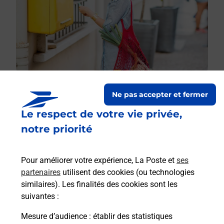
Ne pas accepter et fermer
Le respect de votre vie privée,
Le lien s'ouvre dans un nouvel onglet
Boîte aux lettres La Poste
notre priorité
Collecte du courrier aujourd'hui à
08h30
Pour améliorer votre expérience, La Poste et
ses
23 Rue Du Bourg
partenaires
utilisent des cookies (ou technologies
50560
Geffosses
similaires). Les finalités des cookies sont les
suivantes :
Itinéraire
Mesure d’audience
: établir des statistiques