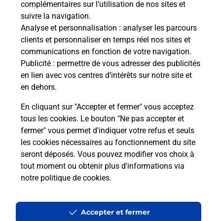
complémentaires sur l’utilisation de nos sites et
Le lien s'ouvre dans un nouvel onglet
suivre la navigation.
Boîte aux Lettres La Poste
Analyse et personnalisation
: analyser les parcours
Collecte du courrier aujourd'hui à
08h30
clients et personnaliser en temps réel nos sites et
communications en fonction de votre navigation.
1 Rue De La Mairie
Publicité
: permettre de vous adresser des publicités
50560
Geffosses
en lien avec vos centres d’intérêts sur notre site et
en dehors.
Itinéraire
En cliquant sur "Accepter et fermer" vous acceptez
tous les cookies. Le bouton "Ne pas accepter et
fermer" vous permet d'indiquer votre refus et seuls
Localiser
Liste Boîtes aux lettres
Manche
Geffosses
les cookies nécessaires au fonctionnement du site
seront déposés. Vous pouvez modifier vos choix à
tout moment ou obtenir plus d'informations via
notre politique de cookies
.
Plan du site
Accessibilité : partiellement conforme
Accepter et fermer