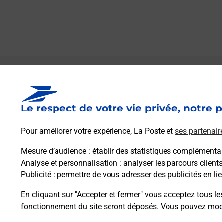
Le lien s'ouvre dans un nouvel onglet
Boîte aux lettres La Poste
Le respect de votre vie privée, notre p
Collecte du courrier aujourd'hui à
08h00
27 L Eglise
Pour améliorer votre expérience, La Poste et
ses partenair
50310
Emondeville
Mesure d’audience
: établir des statistiques complémentair
Analyse et personnalisation
: analyser les parcours client
Itinéraire
Publicité
: permettre de vous adresser des publicités en lie
En cliquant sur "Accepter et fermer" vous acceptez tous le
fonctionnement du site seront déposés. Vous pouvez modi