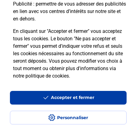
50260
Bricquebec En Cotentin
Publicité
: permettre de vous adresser des publicités
en lien avec vos centres d’intérêts sur notre site et
Itinéraire
en dehors.
En cliquant sur "Accepter et fermer" vous acceptez
tous les cookies. Le bouton "Ne pas accepter et
Localiser
Liste Boîtes aux lettres
Manche
fermer" vous permet d'indiquer votre refus et seuls
Bricquebec En Cotentin
les cookies nécessaires au fonctionnement du site
seront déposés. Vous pouvez modifier vos choix à
tout moment ou obtenir plus d'informations via
notre politique de cookies
.
Plan du site
Accessibilité : partiellement conforme
Accepter et fermer
Conditions contractuelles
Personnaliser
Mentions légales
Données personnelles et cookies