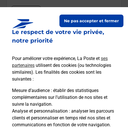
Itinéraire
Ne pas accepter et fermer
Le lien s'ouvre dans un nouvel onglet
Le respect de votre vie privée,
Boîte aux Lettres La Poste
notre priorité
Prochaine collecte du courrier
samedi
à
09h00
5766 Route De Portbail
Pour améliorer votre expérience, La Poste et
ses
50260
Bricquebec En Cotentin
partenaires
utilisent des cookies (ou technologies
similaires). Les finalités des cookies sont les
Itinéraire
suivantes :
Mesure d’audience
: établir des statistiques
Le lien s'ouvre dans un nouvel onglet
complémentaires sur l’utilisation de nos sites et
Boîte aux Lettres La Poste
suivre la navigation.
Analyse et personnalisation
: analyser les parcours
Prochaine collecte du courrier
samedi
à
09h00
clients et personnaliser en temps réel nos sites et
417 Rue Du Hameau Giot
communications en fonction de votre navigation.