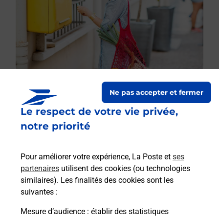
Ne pas accepter et fermer
Le respect de votre vie privée,
Le lien s'ouvre dans un nouvel onglet
Boîte aux lettres La Poste
notre priorité
Collecte du courrier aujourd'hui à
09h00
Pour améliorer votre expérience, La Poste et
ses
2 La Demi Lune
partenaires
utilisent des cookies (ou technologies
50810
Berigny
similaires). Les finalités des cookies sont les
suivantes :
Itinéraire
Mesure d’audience
: établir des statistiques