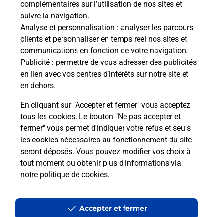
complémentaires sur l’utilisation de nos sites et
Le lien s'ouvre dans un nouvel onglet
suivre la navigation.
Boîte aux lettres La Poste
Analyse et personnalisation
: analyser les parcours
Collecte du courrier aujourd'hui à
09h00
clients et personnaliser en temps réel nos sites et
communications en fonction de votre navigation.
1 Le Bourg
Publicité
: permettre de vous adresser des publicités
50810
Berigny
en lien avec vos centres d’intérêts sur notre site et
en dehors.
Itinéraire
En cliquant sur "Accepter et fermer" vous acceptez
tous les cookies. Le bouton "Ne pas accepter et
fermer" vous permet d'indiquer votre refus et seuls
Localiser
Liste Boîtes aux lettres
Manche
Berigny
les cookies nécessaires au fonctionnement du site
seront déposés. Vous pouvez modifier vos choix à
tout moment ou obtenir plus d'informations via
notre politique de cookies
.
Plan du site
Accessibilité : partiellement conforme
Accepter et fermer