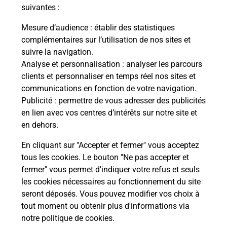
suivantes :
Itinéraire
Mesure d’audience
: établir des statistiques
complémentaires sur l’utilisation de nos sites et
Le lien s'ouvre dans un nouvel onglet
suivre la navigation.
Boîte aux Lettres La Poste
Analyse et personnalisation
: analyser les parcours
Prochaine collecte du courrier
lundi
à
09h00
clients et personnaliser en temps réel nos sites et
communications en fonction de votre navigation.
22 Rue Jules Verne
Publicité
: permettre de vous adresser des publicités
49450
Sevremoine
en lien avec vos centres d’intérêts sur notre site et
en dehors.
Itinéraire
En cliquant sur "Accepter et fermer" vous acceptez
tous les cookies. Le bouton "Ne pas accepter et
fermer" vous permet d'indiquer votre refus et seuls
Localiser
Liste Boîtes aux lettres
Maine-et-Loire
Sevremoine
les cookies nécessaires au fonctionnement du site
seront déposés. Vous pouvez modifier vos choix à
tout moment ou obtenir plus d'informations via
notre politique de cookies
.