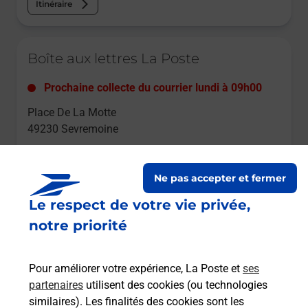
Itinéraire
Le lien s'ouvre dans un nouvel onglet
Boîte aux lettres La Poste
Prochaine collecte du courrier
lundi
à
09h00
Place De La Motte
49230
Sevremoine
Itinéraire
Ne pas accepter et fermer
Le respect de votre vie privée,
Le lien s'ouvre dans un nouvel onglet
Boîte aux Lettres La Poste
notre priorité
Prochaine collecte du courrier
lundi
à
09h00
Pour améliorer votre expérience, La Poste et
ses
7 Boulevard Du 8 Mai 1945
partenaires
utilisent des cookies (ou technologies
49450
Sevremoine
similaires). Les finalités des cookies sont les