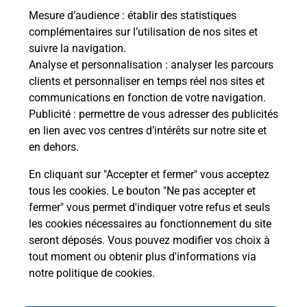
Mesure d’audience
: établir des statistiques
Le lien s'ouvre dans un nouvel onglet
complémentaires sur l’utilisation de nos sites et
Boîte aux Lettres La Poste
suivre la navigation.
Analyse et personnalisation
: analyser les parcours
Collecte du courrier aujourd'hui à
08h30
clients et personnaliser en temps réel nos sites et
Rue Joachim Du Bellay
communications en fonction de votre navigation.
49190
Rochefort Sur Loire
Publicité
: permettre de vous adresser des publicités
en lien avec vos centres d’intérêts sur notre site et
Itinéraire
en dehors.
En cliquant sur "Accepter et fermer" vous acceptez
tous les cookies. Le bouton "Ne pas accepter et
Localiser
Liste Boîtes aux lettres
Maine-et-Loire
fermer" vous permet d'indiquer votre refus et seuls
Rochefort Sur Loire
les cookies nécessaires au fonctionnement du site
seront déposés. Vous pouvez modifier vos choix à
tout moment ou obtenir plus d'informations via
notre politique de cookies
.
Plan du site