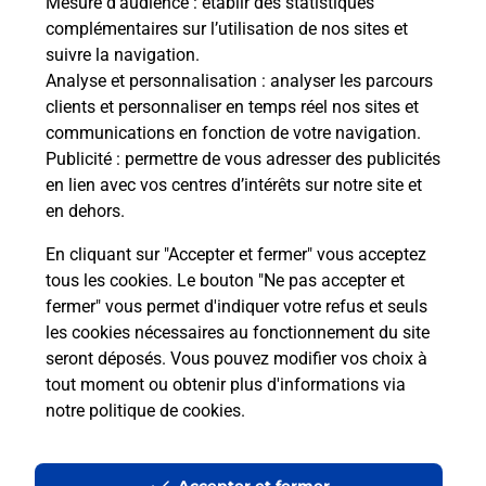
Mesure d’audience
: établir des statistiques
Le lien s'ouvre dans un nouvel onglet
complémentaires sur l’utilisation de nos sites et
Boîte aux lettres La Poste
suivre la navigation.
Analyse et personnalisation
: analyser les parcours
Collecte du courrier aujourd'hui à
09h00
clients et personnaliser en temps réel nos sites et
37 Rue Nationale
communications en fonction de votre navigation.
49740
La Romagne
Publicité
: permettre de vous adresser des publicités
en lien avec vos centres d’intérêts sur notre site et
Itinéraire
en dehors.
En cliquant sur "Accepter et fermer" vous acceptez
tous les cookies. Le bouton "Ne pas accepter et
Localiser
Liste Boîtes aux lettres
Maine-et-Loire
fermer" vous permet d'indiquer votre refus et seuls
La Romagne
les cookies nécessaires au fonctionnement du site
seront déposés. Vous pouvez modifier vos choix à
tout moment ou obtenir plus d'informations via
notre politique de cookies
.
Plan du site
Accessibilité : partiellement conforme