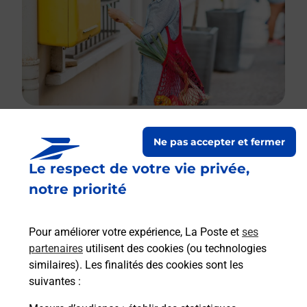
Ne pas accepter et fermer
Le lien s'ouvre dans un nouvel onglet
Le respect de votre vie privée,
Boîte aux lettres La Poste
notre priorité
Collecte du courrier aujourd'hui à
09h00
Place De L Eglise
Pour améliorer votre expérience, La Poste et
ses
49740
La Romagne
partenaires
utilisent des cookies (ou technologies
similaires). Les finalités des cookies sont les
Itinéraire
suivantes :