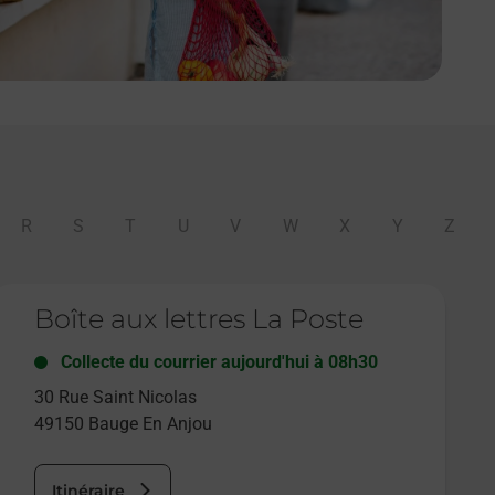
R
S
T
U
V
W
X
Y
Z
e lien s'ouvre dans un nouvel onglet
Boîte aux lettres La Poste
Collecte du courrier aujourd'hui à
08h30
30 Rue Saint Nicolas
49150
Bauge En Anjou
Itinéraire