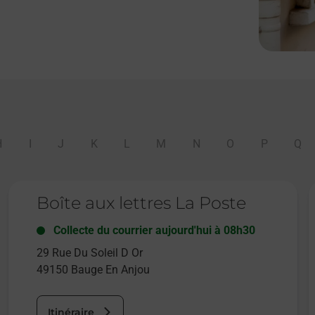
H
I
J
K
L
M
N
O
P
Q
Le lien s'ouvre dans un nouvel onglet
L
Boîte aux lettres La Poste
Collecte du courrier aujourd'hui à
08h30
29 Rue Du Soleil D Or
49150
Bauge En Anjou
Itinéraire