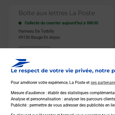
Le lien s'ouvre dans un nouvel onglet
Boîte aux lettres La Poste
Collecte du courrier aujourd'hui à
08h30
Hameau De Turbilly
49150
Bauge En Anjou
Itinéraire
Le respect de votre vie privée, notre p
Le lien s'ouvre dans un nouvel onglet
Boîte aux Lettres La Poste
Pour améliorer votre expérience, La Poste et
ses partenair
Collecte du courrier aujourd'hui à
08h30
Mesure d’audience
: établir des statistiques complémentair
1701 Route Du Pont
Analyse et personnalisation
: analyser les parcours client
49150
Bauge En Anjou
Publicité
: permettre de vous adresser des publicités en lie