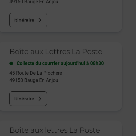
49150
Bauge En Anjou
Itinéraire
e lien s'ouvre dans un nouvel onglet
Boîte aux Lettres La Poste
Collecte du courrier aujourd'hui à
08h30
45 Route De La Piochere
49150
Bauge En Anjou
Itinéraire
e lien s'ouvre dans un nouvel onglet
Boîte aux lettres La Poste