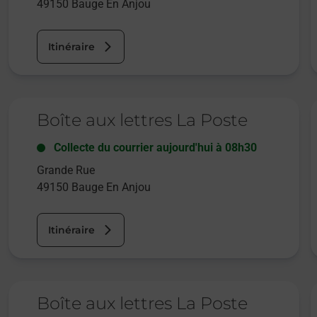
49150
Bauge En Anjou
Itinéraire
Le lien s'ouvre dans un nouvel onglet
L
Boîte aux lettres La Poste
Collecte du courrier aujourd'hui à
08h30
Grande Rue
49150
Bauge En Anjou
Itinéraire
Le lien s'ouvre dans un nouvel onglet
L
Boîte aux lettres La Poste