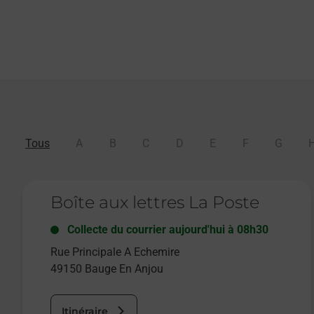
Tous
A
B
C
D
E
F
G
Le lien s'ouvre dans un nouvel onglet
Boîte aux lettres La Poste
Collecte du courrier aujourd'hui à
08h30
Rue Principale A Echemire
49150
Bauge En Anjou
Itinéraire