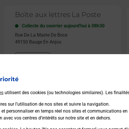
Le lien s'ouvre dans un nouvel onglet
L
Boîte aux lettres La Poste
Collecte du courrier aujourd'hui à
08h30
Rue De La Mairie De Boce
49150
Bauge En Anjou
Itinéraire
riorité
Le lien s'ouvre dans un nouvel onglet
L
Boîte aux lettres La Poste
es
utilisent des cookies (ou technologies similaires). Les finalité
Collecte du courrier aujourd'hui à
08h30
es sur l’utilisation de nos sites et suivre la navigation.
27 Rue Du Pont Des Fees
s et personnaliser en temps réel nos sites et communications en 
49150
Bauge En Anjou
n avec vos centres d’intérêts sur notre site et en dehors.