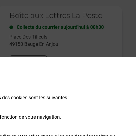
e lien s'ouvre dans un nouvel onglet
Boîte aux Lettres La Poste
Collecte du courrier aujourd'hui à
08h30
Place Des Tilleuls
49150
Bauge En Anjou
Itinéraire
e lien s'ouvre dans un nouvel onglet
Boîte aux Lettres La Poste
s des cookies sont les suivantes :
Collecte du courrier aujourd'hui à
08h30
1 Place Du Village
fonction de votre navigation.
49150
Bauge En Anjou