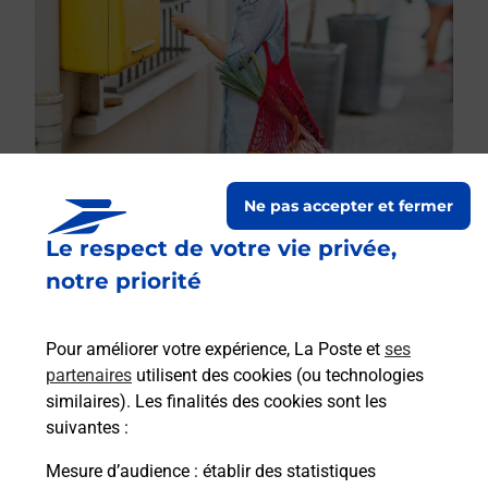
Ne pas accepter et fermer
Le respect de votre vie privée,
Le lien s'ouvre dans un nouvel onglet
Boîte aux lettres La Poste
notre priorité
Prochaine collecte du courrier
samedi
à
08h00
Pour améliorer votre expérience, La Poste et
ses
Lieu Dit Noubloux
partenaires
utilisent des cookies (ou technologies
48340
Trelans
similaires). Les finalités des cookies sont les
suivantes :
Itinéraire
Mesure d’audience
: établir des statistiques