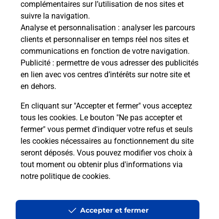
complémentaires sur l’utilisation de nos sites et
Le lien s'ouvre dans un nouvel onglet
suivre la navigation.
Boîte aux lettres La Poste
Analyse et personnalisation
: analyser les parcours
Prochaine collecte du courrier
samedi
à
08h00
clients et personnaliser en temps réel nos sites et
communications en fonction de votre navigation.
Le Village
Publicité
: permettre de vous adresser des publicités
48340
Trelans
en lien avec vos centres d’intérêts sur notre site et
en dehors.
Itinéraire
En cliquant sur "Accepter et fermer" vous acceptez
tous les cookies. Le bouton "Ne pas accepter et
fermer" vous permet d'indiquer votre refus et seuls
Localiser
Liste Boîtes aux lettres
Lozère
Trelans
les cookies nécessaires au fonctionnement du site
seront déposés. Vous pouvez modifier vos choix à
tout moment ou obtenir plus d'informations via
notre politique de cookies
.
Plan du site
Accessibilité : partiellement conforme
Accepter et fermer