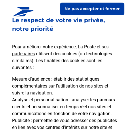
Ne pas accepter et fermer
Le respect de votre vie privée,
notre priorité
Pour améliorer votre expérience, La Poste et
ses
partenaires
utilisent des cookies (ou technologies
similaires). Les finalités des cookies sont les
Le lien s'ouvre dans un nouvel onglet
suivantes :
Boîte aux lettres La Poste
Mesure d’audience
: établir des statistiques
Collecte du courrier aujourd'hui à
08h00
complémentaires sur l’utilisation de nos sites et
suivre la navigation.
Le Village
Analyse et personnalisation
: analyser les parcours
48310
Saint Laurent De Veyres
clients et personnaliser en temps réel nos sites et
communications en fonction de votre navigation.
Itinéraire
Publicité
: permettre de vous adresser des publicités
en lien avec vos centres d’intérêts sur notre site et