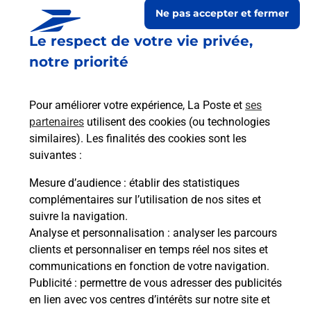
Ne pas accepter et fermer
Le respect de votre vie privée,
notre priorité
Pour améliorer votre expérience, La Poste et
ses
partenaires
utilisent des cookies (ou technologies
similaires). Les finalités des cookies sont les
suivantes :
Le lien s'ouvre dans un nouvel onglet
Boîte aux lettres La Poste
Mesure d’audience
: établir des statistiques
complémentaires sur l’utilisation de nos sites et
Prochaine collecte du courrier
lundi
à
08h30
suivre la navigation.
11 Rue Eugene Grangie
Analyse et personnalisation
: analyser les parcours
46150
Thedirac
clients et personnaliser en temps réel nos sites et
communications en fonction de votre navigation.
Itinéraire
Publicité
: permettre de vous adresser des publicités
en lien avec vos centres d’intérêts sur notre site et