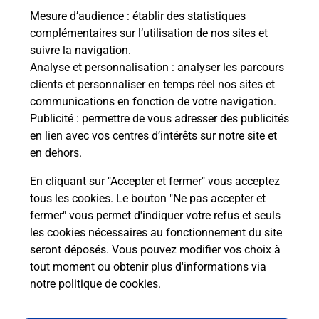
Mesure d’audience
: établir des statistiques
Le lien s'ouvre dans un nouvel onglet
complémentaires sur l’utilisation de nos sites et
Boîte aux Lettres La Poste
suivre la navigation.
Analyse et personnalisation
: analyser les parcours
Prochaine collecte du courrier
lundi
à
08h30
clients et personnaliser en temps réel nos sites et
156 Rue Du Camp Del Mas
communications en fonction de votre navigation.
46400
Saint Laurent Les Tours
Publicité
: permettre de vous adresser des publicités
en lien avec vos centres d’intérêts sur notre site et
Itinéraire
en dehors.
En cliquant sur "Accepter et fermer" vous acceptez
tous les cookies. Le bouton "Ne pas accepter et
Localiser
Liste Boîtes aux lettres
Lot
fermer" vous permet d'indiquer votre refus et seuls
Saint Laurent Les Tours
les cookies nécessaires au fonctionnement du site
seront déposés. Vous pouvez modifier vos choix à
tout moment ou obtenir plus d'informations via
notre politique de cookies
.
Plan du site