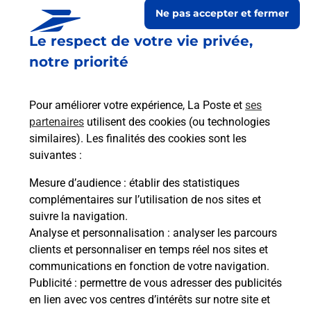
Ne pas accepter et fermer
Le respect de votre vie privée,
notre priorité
Pour améliorer votre expérience, La Poste et
ses
partenaires
utilisent des cookies (ou technologies
similaires). Les finalités des cookies sont les
suivantes :
Le lien s'ouvre dans un nouvel onglet
Boîte aux Lettres La Poste
Mesure d’audience
: établir des statistiques
complémentaires sur l’utilisation de nos sites et
Prochaine collecte du courrier
mardi
à
08h30
suivre la navigation.
7 Place Du Sombral
Analyse et personnalisation
: analyser les parcours
46330
Saint Cirq Lapopie
clients et personnaliser en temps réel nos sites et
communications en fonction de votre navigation.
Itinéraire
Publicité
: permettre de vous adresser des publicités
en lien avec vos centres d’intérêts sur notre site et