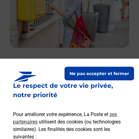
Le lien s'ouvre dans un nouvel onglet
Ne pas accepter et fermer
Boîte aux Lettres La Poste
Le respect de votre vie privée,
Prochaine collecte du courrier
vendredi
à
notre priorité
08h30
46 Route D Arles
Pour améliorer votre expérience, La Poste et
ses
46120
Saint Bressou
partenaires
utilisent des cookies (ou technologies
similaires). Les finalités des cookies sont les
Itinéraire
suivantes :