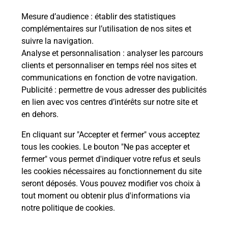
Mesure d’audience
: établir des statistiques
Le lien s'ouvre dans un nouvel onglet
complémentaires sur l’utilisation de nos sites et
Boîte aux Lettres La Poste
suivre la navigation.
Prochaine collecte du courrier
vendredi
à
Analyse et personnalisation
: analyser les parcours
08h30
clients et personnaliser en temps réel nos sites et
communications en fonction de votre navigation.
428 Route De Mialet
Publicité
: permettre de vous adresser des publicités
46120
Saint Bressou
en lien avec vos centres d’intérêts sur notre site et
en dehors.
Itinéraire
En cliquant sur "Accepter et fermer" vous acceptez
tous les cookies. Le bouton "Ne pas accepter et
fermer" vous permet d'indiquer votre refus et seuls
Localiser
Liste Boîtes aux lettres
Lot
Saint Bressou
les cookies nécessaires au fonctionnement du site
seront déposés. Vous pouvez modifier vos choix à
tout moment ou obtenir plus d'informations via
notre politique de cookies
.
Plan du site