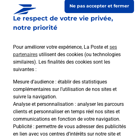
Ne pas accepter et fermer
Le respect de votre vie privée,
notre priorité
Pour améliorer votre expérience, La Poste et
ses
partenaires
utilisent des cookies (ou technologies
similaires). Les finalités des cookies sont les
suivantes :
Le lien s'ouvre dans un nouvel onglet
Boîte aux lettres La Poste
Mesure d’audience
: établir des statistiques
complémentaires sur l’utilisation de nos sites et
Prochaine collecte du courrier
lundi
à
08h00
suivre la navigation.
50 Avenue Leon Boussuge
Analyse et personnalisation
: analyser les parcours
46230
Montdoumerc
clients et personnaliser en temps réel nos sites et
communications en fonction de votre navigation.
Itinéraire
Publicité
: permettre de vous adresser des publicités
en lien avec vos centres d’intérêts sur notre site et