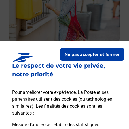
Ne pas accepter et fermer
Le respect de votre vie privée,
Le lien s'ouvre dans un nouvel onglet
Boîte aux lettres La Poste
notre priorité
Prochaine collecte du courrier
samedi
à
08h30
Pour améliorer votre expérience, La Poste et
ses
24 Rue Du 19 Mars 1962
partenaires
utilisent des cookies (ou technologies
46200
Meyronne
similaires). Les finalités des cookies sont les
suivantes :
Itinéraire
Mesure d’audience
: établir des statistiques