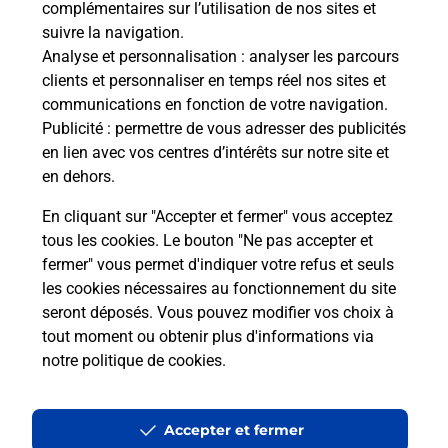
complémentaires sur l’utilisation de nos sites et
Le lien s'ouvre dans un nouvel onglet
suivre la navigation.
Boîte aux lettres La Poste
Analyse et personnalisation
: analyser les parcours
Prochaine collecte du courrier
samedi
à
08h30
clients et personnaliser en temps réel nos sites et
communications en fonction de votre navigation.
36 Route Du Paradis
Publicité
: permettre de vous adresser des publicités
46200
Meyronne
en lien avec vos centres d’intérêts sur notre site et
en dehors.
Itinéraire
En cliquant sur "Accepter et fermer" vous acceptez
tous les cookies. Le bouton "Ne pas accepter et
fermer" vous permet d'indiquer votre refus et seuls
Localiser
Liste Boîtes aux lettres
Lot
Meyronne
les cookies nécessaires au fonctionnement du site
seront déposés. Vous pouvez modifier vos choix à
tout moment ou obtenir plus d'informations via
notre politique de cookies
.
Plan du site
Accessibilité : partiellement conforme
Accepter et fermer