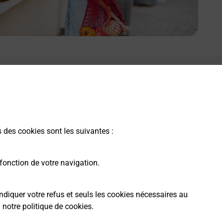
e lien s'ouvre dans un nouvel onglet
Boîte aux Lettres La Poste
Prochaine collecte du courrier
lundi
à
08h30
25 Route De Lachamp
s des cookies sont les suivantes :
46350
Masclat
fonction de votre navigation.
Itinéraire
ndiquer votre refus et seuls les cookies nécessaires au
a
notre politique de cookies
.