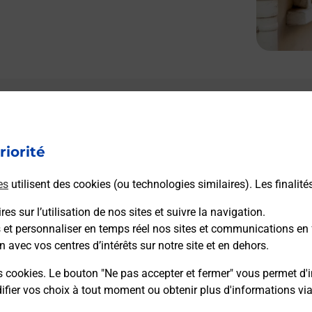
Le lien s'ouvre dans un nouvel onglet
L
Boîte aux Lettres La Poste
riorité
Prochaine collecte du courrier
lundi
à
08h30
225 Rue Du Centre Bourg
es
utilisent des cookies (ou technologies similaires). Les finalité
46350
Masclat
es sur l’utilisation de nos sites et suivre la navigation.
s et personnaliser en temps réel nos sites et communications en 
Itinéraire
n avec vos centres d’intérêts sur notre site et en dehors.
s cookies. Le bouton "Ne pas accepter et fermer" vous permet d'i
fier vos choix à tout moment ou obtenir plus d'informations vi