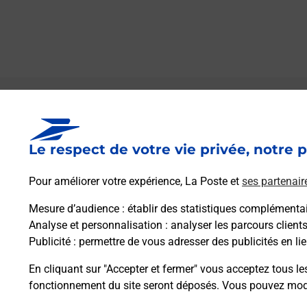
Le lien s'ouvre dans un nouvel onglet
Boîte aux Lettres La Poste
Le respect de votre vie privée, notre p
Prochaine collecte du courrier
lundi
à
08h30
270 Route Des Grezals
Pour améliorer votre expérience, La Poste et
ses partenair
46350
Masclat
Mesure d’audience
: établir des statistiques complémentair
Analyse et personnalisation
: analyser les parcours client
Itinéraire
Publicité
: permettre de vous adresser des publicités en lie
En cliquant sur "Accepter et fermer" vous acceptez tous le
fonctionnement du site seront déposés. Vous pouvez modi