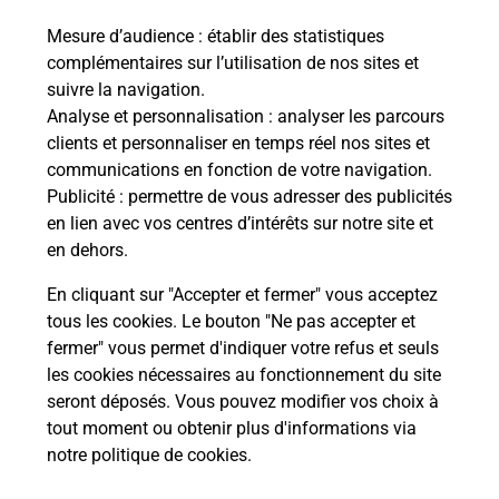
Mesure d’audience
: établir des statistiques
Le lien s'ouvre dans un nouvel onglet
complémentaires sur l’utilisation de nos sites et
Boîte aux Lettres La Poste
suivre la navigation.
Prochaine collecte du courrier
vendredi
à
Analyse et personnalisation
: analyser les parcours
08h30
clients et personnaliser en temps réel nos sites et
communications en fonction de votre navigation.
16 Route Du Cayrou
Publicité
: permettre de vous adresser des publicités
46240
Lamothe Cassel
en lien avec vos centres d’intérêts sur notre site et
en dehors.
Itinéraire
En cliquant sur "Accepter et fermer" vous acceptez
tous les cookies. Le bouton "Ne pas accepter et
fermer" vous permet d'indiquer votre refus et seuls
Localiser
Liste Boîtes aux lettres
Lot
Lamothe Cassel
les cookies nécessaires au fonctionnement du site
seront déposés. Vous pouvez modifier vos choix à
tout moment ou obtenir plus d'informations via
notre politique de cookies
.
Plan du site