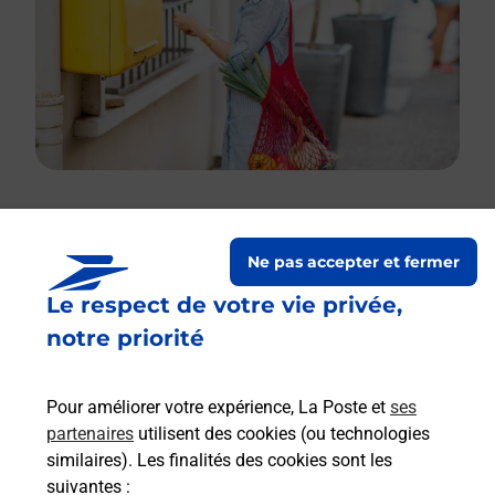
Le lien s'ouvre dans un nouvel onglet
Ne pas accepter et fermer
Boîte aux lettres La Poste
Le respect de votre vie privée,
Prochaine collecte du courrier
vendredi
à
notre priorité
08h30
1030 Route De Puycalvel
Pour améliorer votre expérience, La Poste et
ses
46240
Lamothe Cassel
partenaires
utilisent des cookies (ou technologies
similaires). Les finalités des cookies sont les
Itinéraire
suivantes :