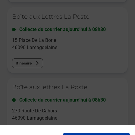
Le lien s'ouvre dans un nouvel onglet
Boîte aux Lettres La Poste
Collecte du courrier aujourd'hui à
08h30
15 Place De La Borie
46090
Lamagdelaine
Itinéraire
Le lien s'ouvre dans un nouvel onglet
Boîte aux lettres La Poste
Collecte du courrier aujourd'hui à
08h30
270 Route De Cahors
46090
Lamagdelaine
Itinéraire