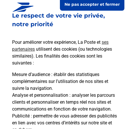
Ne pas accepter et fermer
Le respect de votre vie privée,
Le lien s'ouvre dans un nouvel onglet
Boîte aux Lettres La Poste
notre priorité
Collecte du courrier aujourd'hui à
08h30
Pour améliorer votre expérience, La Poste et
ses
86 Route De Miralasse
partenaires
utilisent des cookies (ou technologies
46090
Lamagdelaine
similaires). Les finalités des cookies sont les
suivantes :
Itinéraire
Mesure d’audience
: établir des statistiques
complémentaires sur l’utilisation de nos sites et
Le lien s'ouvre dans un nouvel onglet
suivre la navigation.
Boîte aux Lettres La Poste
Analyse et personnalisation
: analyser les parcours
Collecte du courrier aujourd'hui à
08h30
clients et personnaliser en temps réel nos sites et
communications en fonction de votre navigation.
615 Rue Du Pech De Clary
Publicité
: permettre de vous adresser des publicités
46090
Lamagdelaine
en lien avec vos centres d’intérêts sur notre site et